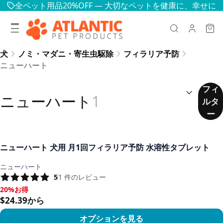
全ペット用品20%OFF — 大切なペットを健康に、幸せに
犬
ノミ・マダニ・寄生虫駆除
フィラリア予防
ニューハート
並べ替え：
(
任意
)
フィ
ニューハート
1
ルタ
ー
ニューハート 犬用 月1回フィラリア予防 水溶性タブレット
ニューハート
5
1
件のレビュー
20%お得
20%お得, $24.39から
$24.39から
オプションを見る