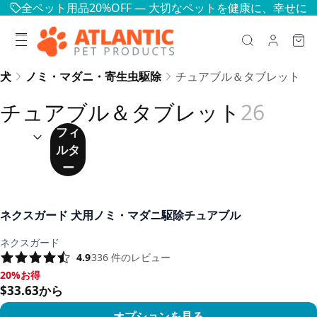
全ペット用品20%OFF — 大切なペットを健康に、幸せに
犬
ノミ・マダニ・寄生虫駆除
チュアブル＆タブレット
チュアブル＆タブレット
26
並べ替え：
(
任意
)
フィ
ルタ
ー
ネクスガード 犬用ノミ・マダニ駆除チュアブル
ネクスガード
4.9
336
件のレビュー
20%お得
20%お得, $33.63から
$33.63から
オプションを見る