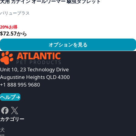
犬用 カナイン オールワーマー 駆虫タブレット
バリュープラス
20%お得
20%お得, $72.57から
$72.57から
オプションを見る
商品を見る
Unit 10, 23 Technology Drive
Augustine Heights QLD 4300
+1 888 995 9680
ヘルプ
→
カテゴリー
犬