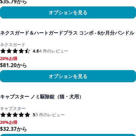
$35.79から
オプションを見る
商品を見る
ネクスガード＆ハートガードプラス コンボ - 6か月分バンドル
ネクスガード
4.8
4
件のレビュー
20%お得
20%お得, $81.20から
$81.20から
オプションを見る
商品を見る
キャプスター ノミ駆除錠（猫・犬用）
キャプスター
5
3
件のレビュー
20%お得
20%お得, $32.37から
$32.37から