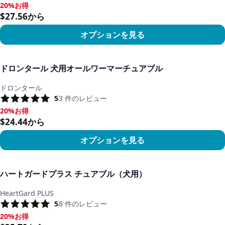
20%お得
20%お得, $27.56から
$27.56から
オプションを見る
商品を見る
ドロンタール 犬用オールワーマーチュアブル
ドロンタール
5
3
件のレビュー
20%お得
20%お得, $24.44から
$24.44から
オプションを見る
商品を見る
ハートガードプラス チュアブル（犬用）
HeartGard PLUS
5
8
件のレビュー
20%お得
20%お得, $35.79から