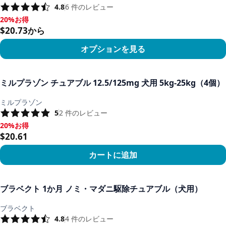
4.8
6
件のレビュー
20%お得
20%お得, $20.73から
$20.73から
オプションを見る
商品を見る
ミルプラゾン チュアブル 12.5/125mg 犬用 5kg-25kg（4個）
ミルプラゾン
5
2
件のレビュー
20%お得
20%お得, $20.61
$20.61
カートに追加
商品を見る
ブラベクト 1か月 ノミ・マダニ駆除チュアブル（犬用）
ブラベクト
4.8
4
件のレビュー