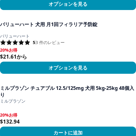
オプションを見る
商品を見る
バリューハート 犬用 月1回フィラリア予防錠
バリューハート
5
3
件のレビュー
20%お得
20%お得, $21.61から
$21.61から
オプションを見る
商品を見る
ミルプラゾン チュアブル 12.5/125mg 犬用 5kg-25kg 48個入
り
ミルプラゾン
20%お得
20%お得, $132.94
$132.94
カートに追加