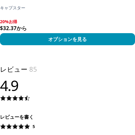
キャプスター
20%お得
20%お得, $32.37から
$32.37から
オプションを見る
View product
レビュー
85
4.9
レビューを書く
5