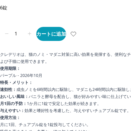
6錠
カートに追加
クレデリオは、猫のノミ・マダニ対策に高い効果を発揮する、便利なチュ
よび子猫に使用できます。
使用期限：
パープル - 2026年10月
特長・メリット：
速効性：
成虫ノミを6時間以内に駆除し、マダニも24時間以内に駆除し
おいしい風味：
バニラと酵母を配合し、猫が好みやすい味に仕上げてい
月1回の予防：
1か月に1錠で安定した効果が続きます。
与えやすい：
効果と嗜好性を考慮した、与えやすいチュアブル錠です。
使用方法：
月に1回、チュアブル錠を1錠投与してください。