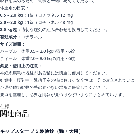
吸収を高めるため、食事と一緒に与えてください。
体重別の目安：
0.5～2.0 kg：
1錠（ロチラネル 12 mg）
2.0～8.0 kg：
1錠（ロチラネル 48 mg）
8.0 kg超：
適切な錠剤の組み合わせを投与してください。
有効成分：
ロチラネル
サイズ展開：
パープル：体重0.5～2.0 kgの猫用 - 6錠
ティール：体重2.0～8.0 kgの猫用 - 6錠
禁忌・使用上の注意：
神経系疾患の既往がある猫には慎重に使用してください。
妊娠中・授乳中・繁殖予定の猫における安全性は十分に確立されていま
小児や他の動物の手の届かない場所に保管してください。
要点を整理し、必要な情報が見つけやすいようにまとめています。
追加情報
仕様
関連商品
キャプスター ノミ駆除錠（猫・犬用）