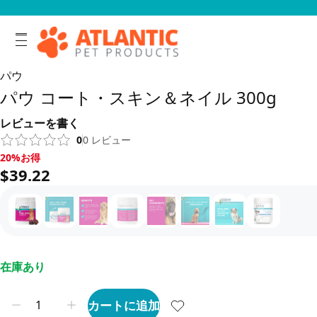
パウ
パウ コート・スキン＆ネイル 300g
レビューを書く
0
0
レビュー
20%お得, $39.22
20%お得
$39.22
在庫あり
カートに追加