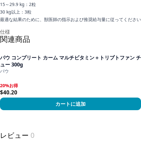
15～29.9 kg：2粒
30 kg以上：3粒
最適な結果のために、獣医師の指示および推奨給与量に従ってください
追加情報
仕様
関連商品
パウ コンプリート カーム マルチビタミン＋トリプトファン チ
ュー 300g
パウ
20%お得
20%お得, $40.20
$40.20
カートに追加
View product
レビュー
0