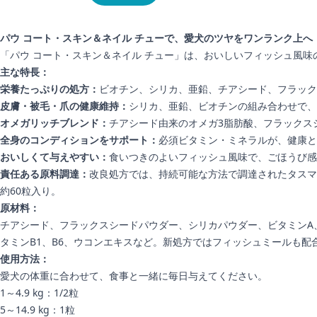
パウ コート・スキン＆ネイル チューで、愛犬のツヤをワンランク上へ
「パウ コート・スキン＆ネイル チュー」は、おいしいフィッシュ風
主な特長：
栄養たっぷりの処方：
ビオチン、シリカ、亜鉛、チアシード、フラック
皮膚・被毛・爪の健康維持：
シリカ、亜鉛、ビオチンの組み合わせで、
オメガリッチブレンド：
チアシード由来のオメガ3脂肪酸、フラックス
全身のコンディションをサポート：
必須ビタミン・ミネラルが、健康と
おいしくて与えやすい：
食いつきのよいフィッシュ風味で、ごほうび感
責任ある原料調達：
改良処方では、持続可能な方法で調達されたタスマ
約60粒入り。
原材料：
チアシード、フラックスシードパウダー、シリカパウダー、ビタミンA、E
タミンB1、B6、ウコンエキスなど。新処方ではフィッシュミールも配
使用方法：
愛犬の体重に合わせて、食事と一緒に毎日与えてください。
1～4.9 kg：1/2粒
5～14.9 kg：1粒