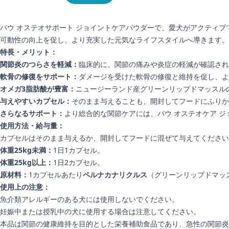
パウ オステオサポート ジョイントケアパウダーで、愛犬がアクティ
可動性の向上を促し、より充実した元気なライフスタイルへ導きます。
特長・メリット：
関節炎のつらさを軽減：
臨床的に、関節の痛みや炎症の軽減が確認され
軟骨の修復をサポート：
ダメージを受けた軟骨の修復と維持を促し、よ
オメガ3脂肪酸が豊富：
ニュージーランド産グリーンリップドマッスルの
与えやすいカプセル：
そのまま与えることも、開封してフードにふりか
さらなるサポート：
より総合的な関節ケアには、パウ オステオケア 
使用方法・給与量：
カプセルはそのまま与えるか、開封してフードに混ぜて与えてください
体重25kg未満：
1日1カプセル。
体重25kg以上：
1日2カプセル。
原材料：
1カプセルあたり
ペルナカナリクルス
（グリーンリップドマッ
使用上の注意：
魚介類アレルギーのある犬には使用しないでください。
妊娠中または授乳中の犬に使用する場合は注意してください。
本品は関節の健康維持を目的とした栄養補助食品であり、急性の関節炎