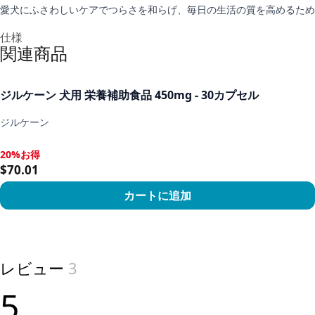
愛犬にふさわしいケアでつらさを和らげ、毎日の生活の質を高めるため
追加情報
仕様
関連商品
ジルケーン 犬用 栄養補助食品 450mg - 30カプセル
ジルケーン
20%お得
20%お得, $70.01
$70.01
カートに追加
View product
レビュー
3
5