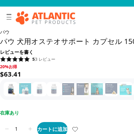
パウ
パウ 犬用オステオサポート カプセル 1
レビューを書く
5
3
レビュー
20%お得, $63.41
20%お得
$63.41
在庫あり
カートに追加