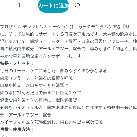
カートに追加
プロザイム デンタルソリューションは、毎日のデンタルケアを手軽
に、そして効果的にサポートする口腔ケア用品です。犬や猫の飲み水に
混ぜるだけで、歯垢（プラーク）・歯石・口臭の原因にアプローチ。独
自の植物由来成分「アールエフツー」配合で、歯みがきの手間なく、爽
やかな息と健康な歯ぐきをサポートします。
特長・メリット：
毎日のオーラルケアに適した、飲みやすく爽やかな溶液
歯垢（プラーク）と歯石の蓄積を軽減
口臭を抑え、お口をすっきり清潔に
飲み水に加えるだけで簡単に口腔衛生ケア
健康な歯と歯ぐきの維持に、獣医師推奨
有害なバイオフィルム（歯垢形成の前段階）に作用する植物由来有効成
分「アールエフツー」配合
バイオフィルムを70%低減し、歯石の生成を40%低減
用量・使用方法：
犬
：