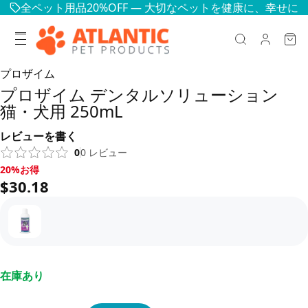
全ペット用品20%OFF — 大切なペットを健康に、幸せに
プロザイム
プロザイム デンタルソリューション
猫・犬用 250mL
レビューを書く
0
0
レビュー
20%お得, $30.18
20%お得
$30.18
在庫あり