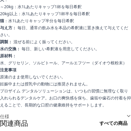
～20kg：水1Lあたりキャップ1杯を毎日希釈
20kg以上：水1Lあたりキャップ1杯半を毎日希釈
猫
：水1Lあたりキャップ半分を毎日希釈
与え方：
毎日、通常の飲み水を本品の希釈液に置き換えて与えてくだ
さい。
調製：
混ぜる前によく振ってください。
水の交換：
毎日、新しい希釈液を用意してください。
原材料：
水、グリセリン、ソルビトール、アールエフツー（ダイオウ根粉末）
注意事項
原液のまま使用しないでください。
妊娠中または授乳中の動物には推奨されません。
プロザイム デンタルソリューションは、いつもの習慣に無理なく取り
入れられるデンタルケア。お口の爽快感を保ち、歯垢や歯石の付着を抑
えることで、長期的な口腔の健康維持をサポートします。
追加情報
仕様
関連商品
すべての商品