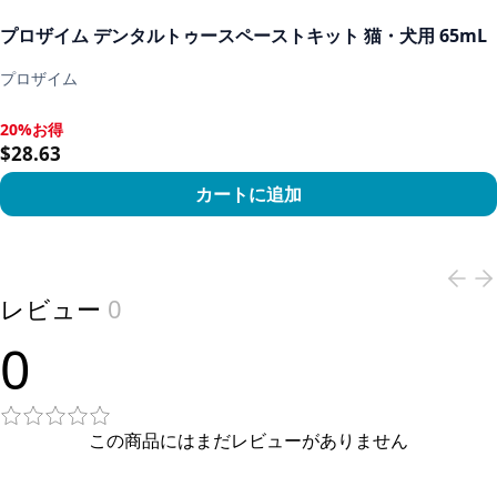
プロザイム デンタルトゥースペーストキット 猫・犬用 65mL
プロザイム
20%お得
20%お得, $28.63
$28.63
カートに追加
View product
レビュー
0
0
この商品にはまだレビューがありません