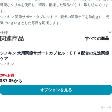
可能なクリルを使用し、環境に配慮した製品づくりに取り組んでいま
す。
シノキン 関節サポートタブレットで、愛犬の関節ケアを前向きに。元
気でいきいきとした毎日を応援します。
追加情報
仕様
関連商品
すべての商品
シノキン 犬用関節サポートカプセル：ＥＦＡ配合の先進関節
ケア
シノキン
20%お得
20%お得, $37.05から
$37.05から
オプションを見る
View product