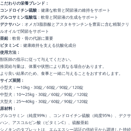
こだわりの栄養ブレンド：
コンドロイチン硫酸
：健康な軟骨と関節液の維持をサポート
グルコサミン塩酸塩
：軟骨と関節液の生成をサポート
デクサハン
：オメガ3脂肪酸とアスタキサンチンを豊富に含む精製クリ
ルオイルで関節をサポート
亜鉛
：軟骨・骨の代謝に重要
ビタミンC
：健康維持を支える抗酸化成分
使用方法：
獣医師の指示に従って与えてください。
推奨給与量は、体重や状態により異なる場合があります。
より良い結果のため、食事と一緒に与えることをおすすめします。
サイズ展開：
小型犬：〜10kg - 30錠／60錠／90錠／120錠
中型犬：10〜25kg - 30錠／60錠／90錠／120錠
大型犬：25〜40kg - 30錠／60錠／90錠／120錠
原材料：
グルコサミン（純度99%）、コンドロイチン硫酸（純度95%）、デクサ
ハン、アスコルビン酸（ビタミンC）、硫酸亜鉛
シノキンのタブレットは、エムエスシー認証の供給元から調達した持続