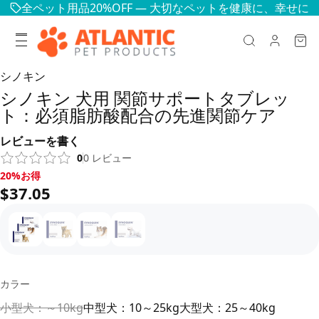
全ペット用品20%OFF — 大切なペットを健康に、幸せに
シノキン
シノキン 犬用 関節サポートタブレッ
ト：必須脂肪酸配合の先進関節ケア
レビューを書く
0
0
レビュー
20%お得, $37.05
20%お得
$37.05
カラー
小型犬：～10kg
中型犬：10～25kg
大型犬：25～40kg