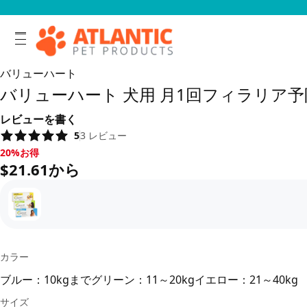
バリューハート
バリューハート 犬用 月1回フィラリア予
レビューを書く
5
3
レビュー
20%お得, $21.61から
20%お得
$21.61から
カラー
ブルー：10kgまで
グリーン：11～20kg
イエロー：21～40kg
サイズ