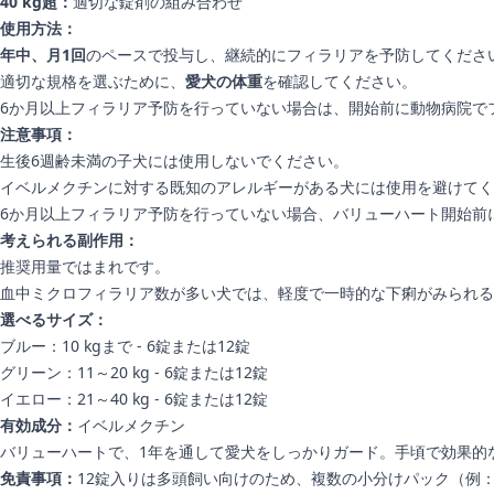
40 kg超：
適切な錠剤の組み合わせ
使用方法：
年中、月1回
のペースで投与し、継続的にフィラリアを予防してくださ
適切な規格を選ぶために、
愛犬の体重
を確認してください。
6か月以上フィラリア予防を行っていない場合は、開始前に動物病院で
注意事項：
生後6週齢未満の子犬には使用しないでください。
イベルメクチンに対する既知のアレルギーがある犬には使用を避けてく
6か月以上フィラリア予防を行っていない場合、バリューハート開始前
考えられる副作用：
推奨用量ではまれです。
血中ミクロフィラリア数が多い犬では、軽度で一時的な下痢がみられる
選べるサイズ：
ブルー：10 kgまで - 6錠または12錠
グリーン：11～20 kg - 6錠または12錠
イエロー：21～40 kg - 6錠または12錠
有効成分：
イベルメクチン
バリューハートで、1年を通して愛犬をしっかりガード。手頃で効果的
免責事項：
12錠入りは多頭飼い向けのため、複数の小分けパック（例：