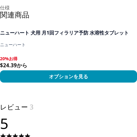
追加情報
仕様
関連商品
ニューハート 犬用 月1回フィラリア予防 水溶性タブレット
ニューハート
20%お得
20%お得, $24.39から
$24.39から
オプションを見る
View product
レビュー
3
5