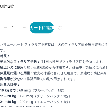
6錠
12錠
カートに追加
バリューハート フィラリア予防錠は、犬のフィラリア症を毎月確実に
す。
特長：
効果的なフィラリア予防：
月1回の投与でフィラリア症を予防します。
幅広い犬に使用可能：
生後6週齢から使用でき、妊娠中・繁殖犬にも適
体重別に選べる用量：
愛犬の体重に合わせた用量で、最適な予防効果を
副作用が少ない：
推奨用量での副作用はまれです。
用量の目安：
10 kgまで：
60 mcg（ブルーパック：1錠）
11～20 kg：
120 mcg（グリーンパック：1錠）
21～40 kg：
240 mcg（イエローパック：1錠）