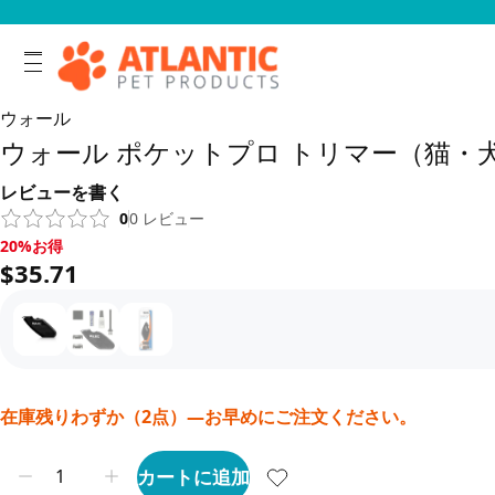
ウォール
ウォール ポケットプロ トリマー（猫・
レビューを書く
0
0
レビュー
20%お得, $35.71
20%お得
$35.71
在庫残りわずか（2点）—お早めにご注文ください。
カートに追加