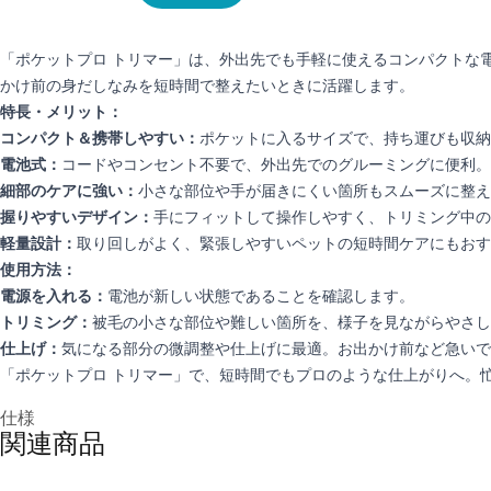
「ポケットプロ トリマー」は、外出先でも手軽に使えるコンパクトな
かけ前の身だしなみを短時間で整えたいときに活躍します。
特長・メリット：
コンパクト＆携帯しやすい：
ポケットに入るサイズで、持ち運びも収納
電池式：
コードやコンセント不要で、外出先でのグルーミングに便利。
細部のケアに強い：
小さな部位や手が届きにくい箇所もスムーズに整え
握りやすいデザイン：
手にフィットして操作しやすく、トリミング中の
軽量設計：
取り回しがよく、緊張しやすいペットの短時間ケアにもおす
使用方法：
電源を入れる：
電池が新しい状態であることを確認します。
トリミング：
被毛の小さな部位や難しい箇所を、様子を見ながらやさし
仕上げ：
気になる部分の微調整や仕上げに最適。お出かけ前など急いで
「ポケットプロ トリマー」で、短時間でもプロのような仕上がりへ。
追加情報
仕様
関連商品