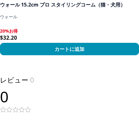
ウォール 15.2cm プロ スタイリングコーム（猫・犬用）
ウォール
20%お得
20%お得, $32.20
$32.20
カートに追加
View product
レビュー
0
0