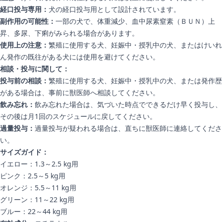
経口投与専用：
犬の経口投与用として設計されています。
副作用の可能性：
一部の犬で、体重減少、血中尿素窒素（ＢＵＮ）上
昇、多尿、下痢がみられる場合があります。
使用上の注意：
繁殖に使用する犬、妊娠中・授乳中の犬、またはけいれ
ん発作の既往がある犬には使用を避けてください。
相談・投与に関して：
投与前の相談：
繁殖に使用する犬、妊娠中・授乳中の犬、または発作歴
がある場合は、事前に獣医師へ相談してください。
飲み忘れ：
飲み忘れた場合は、気づいた時点でできるだけ早く投与し、
その後は月1回のスケジュールに戻してください。
過量投与：
過量投与が疑われる場合は、直ちに獣医師に連絡してくださ
い。
サイズガイド：
イエロー：1.3～2.5 kg用
ピンク：2.5～5 kg用
オレンジ：5.5～11 kg用
グリーン：11～22 kg用
ブルー：22～44 kg用