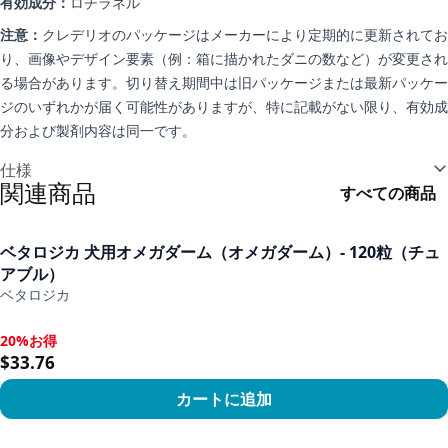
有効成分：
ロチラネル
注意：
クレデリオのパッケージはメーカーにより定期的に更新されてお
り、画像やデザイン要素（例：箱に描かれたダニの数など）が変更され
る場合があります。切り替え期間中は旧パッケージまたは最新パッケー
ジのいずれかが届く可能性がありますが、特に記載がない限り、有効成
分および製剤内容は同一です。
追加情報
仕様
関連商品
すべての商品
ベタロジカ 犬用オメガダーム（オメガダーム）- 120粒（チュ
アブル）
ベタロジカ
20%お得
20%お得, $33.76
$33.76
カートに追加
View product