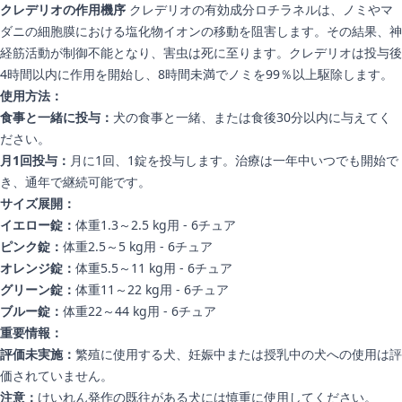
クレデリオの作用機序
クレデリオの有効成分ロチラネルは、ノミやマ
ダニの細胞膜における塩化物イオンの移動を阻害します。その結果、神
経筋活動が制御不能となり、害虫は死に至ります。クレデリオは投与後
4時間以内に作用を開始し、8時間未満でノミを99％以上駆除します。
使用方法：
食事と一緒に投与：
犬の食事と一緒、または食後30分以内に与えてく
ださい。
月1回投与：
月に1回、1錠を投与します。治療は一年中いつでも開始で
き、通年で継続可能です。
サイズ展開：
イエロー錠：
体重1.3～2.5 kg用 - 6チュア
ピンク錠：
体重2.5～5 kg用 - 6チュア
オレンジ錠：
体重5.5～11 kg用 - 6チュア
グリーン錠：
体重11～22 kg用 - 6チュア
ブルー錠：
体重22～44 kg用 - 6チュア
重要情報：
評価未実施：
繁殖に使用する犬、妊娠中または授乳中の犬への使用は評
価されていません。
注意：
けいれん発作の既往がある犬には慎重に使用してください。