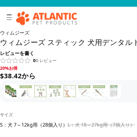
ウィムジーズ
ウィムジーズ スティック 犬用デンタル
レビューを書く
0
0
レビュー
20%お得, $38.42から
20%お得
$38.42から
サイズ
S：犬 7～12kg用（28個入り）
L：犬 18～27kg用（7個入り）