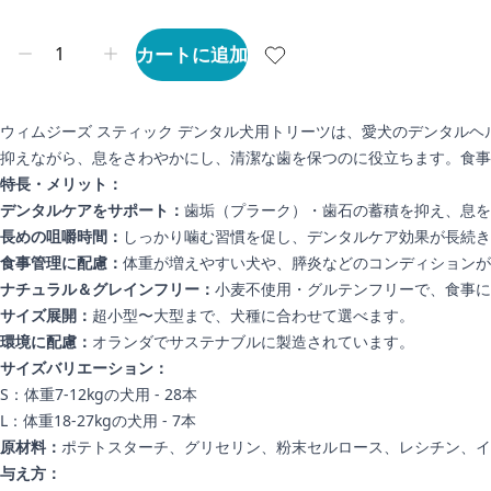
カートに追加
ウィムジーズ スティック デンタル犬用トリーツは、愛犬のデンタル
抑えながら、息をさわやかにし、清潔な歯を保つのに役立ちます。食事
特長・メリット：
デンタルケアをサポート：
歯垢（プラーク）・歯石の蓄積を抑え、息を
長めの咀嚼時間：
しっかり噛む習慣を促し、デンタルケア効果が長続き
食事管理に配慮：
体重が増えやすい犬や、膵炎などのコンディションが
ナチュラル＆グレインフリー：
小麦不使用・グルテンフリーで、食事に
サイズ展開：
超小型〜大型まで、犬種に合わせて選べます。
環境に配慮：
オランダでサステナブルに製造されています。
サイズバリエーション：
S：体重7-12kgの犬用 - 28本
L：体重18-27kgの犬用 - 7本
原材料：
ポテトスターチ、グリセリン、粉末セルロース、レシチン、イ
与え方：