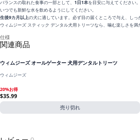
バランスの取れた食事の一部として、
1日1本
を目安に与えてください
いつでも新鮮な水を飲めるようにしてください。
生後9カ月以上
の犬に適しています。必ず目の届くところで与え、しっ
ウィムジーズ スティック デンタル犬用トリーツなら、噛む楽しさを
追加情報
仕様
関連商品
ウィムジーズ オールゲーター 犬用デンタルトリーツ
ウィムジーズ
20%お得
20%お得, $35.99
$35.99
売り切れ
View product
レビュー
0